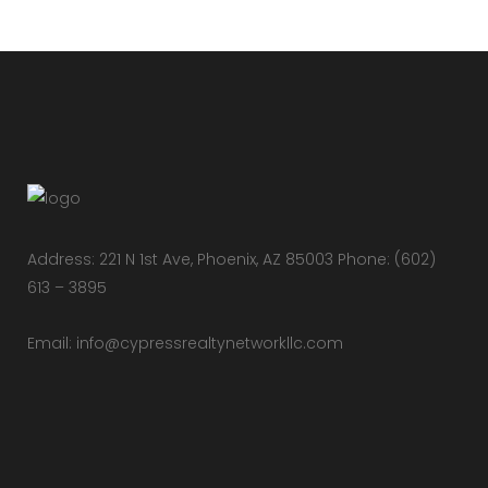
Address: 221 N 1st Ave, Phoenix, AZ 85003 Phone: (602)
613 – 3895
Email:
info@cypressrealtynetworkllc.com